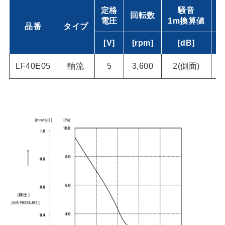
定格
騒音
回転数
電圧
1m換算値
品番
タイプ
[V]
[rpm]
[dB]
[
LF40E05
軸流
5
3,600
2(側面)