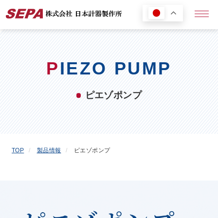
メニ
P
IEZO PUMP
ピエゾポンプ
TOP
製品情報
ピエゾポンプ