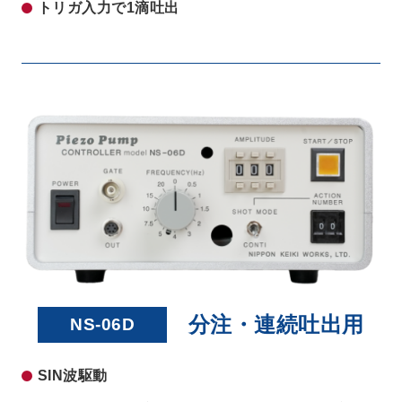
トリガ入力で1滴吐出
分注・連続吐出用
NS-06D
SIN波駆動