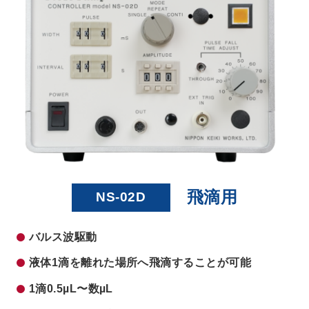
飛滴用
NS-02D
バルス波駆動
液体1滴を離れた場所へ飛滴することが可能
1滴0.5µL〜数µL